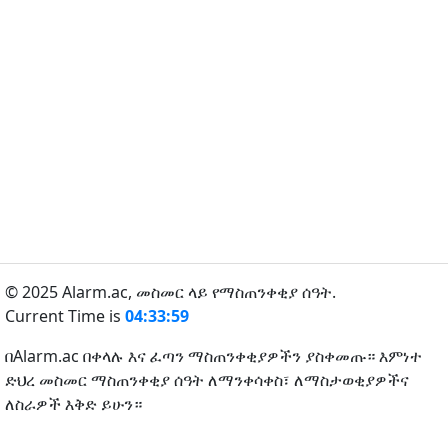
© 2025 Alarm.ac,
መስመር ላይ የማስጠንቀቂያ ሰዓት.
Current Time is
04:33:59
በAlarm.ac በቀላሉ እና ፈጣን ማስጠንቀቂያዎችን ያስቀመጡ። እምነተ
ድህረ መስመር ማስጠንቀቂያ ሰዓት ለማንቀሳቀስ፣ ለማስታወቂያዎችና
ለስራዎች እቅድ ይሁን።