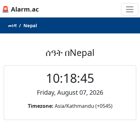
🚨 Alarm.ac
መነሻ
Nepal
ሰዓት በNepal
10:18:45
Friday, August 07, 2026
Timezone:
Asia/Kathmandu (+0545)