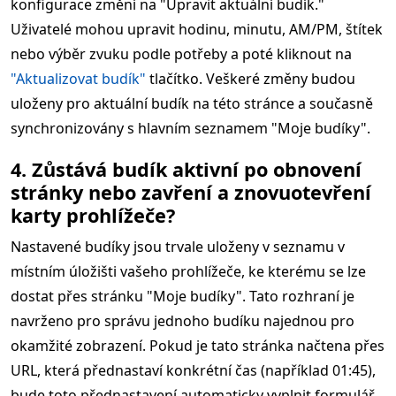
konfigurace změní na "Upravit aktuální budík."
Uživatelé mohou upravit hodinu, minutu, AM/PM, štítek
nebo výběr zvuku podle potřeby a poté kliknout na
"Aktualizovat budík"
tlačítko. Veškeré změny budou
uloženy pro aktuální budík na této stránce a současně
synchronizovány s hlavním seznamem "Moje budíky".
4. Zůstává budík aktivní po obnovení
stránky nebo zavření a znovuotevření
karty prohlížeče?
Nastavené budíky jsou trvale uloženy v seznamu v
místním úložišti vašeho prohlížeče, ke kterému se lze
dostat přes stránku "Moje budíky". Tato rozhraní je
navrženo pro správu jednoho budíku najednou pro
okamžité zobrazení. Pokud je tato stránka načtena přes
URL, která přednastaví konkrétní čas (například 01:45),
bude toto přednastavení automaticky vyplnit formulář.