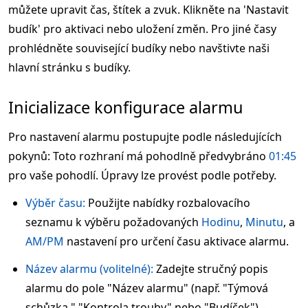
můžete upravit čas, štítek a zvuk. Klikněte na 'Nastavit
budík' pro aktivaci nebo uložení změn. Pro jiné časy
prohlédněte související budíky nebo navštivte naši
hlavní stránku s budíky.
Inicializace konfigurace alarmu
Pro nastavení alarmu postupujte podle následujících
pokynů: Toto rozhraní má pohodlně předvybráno
01:45
pro vaše pohodlí. Úpravy lze provést podle potřeby.
Výběr času:
Použijte nabídky rozbalovacího
seznamu k výběru požadovaných
Hodinu
,
Minutu
, a
AM/PM
nastavení pro určení času aktivace alarmu.
Název alarmu (volitelné):
Zadejte stručný popis
alarmu do pole "Název alarmu" (např. "Týmová
schůzka," "Kontrola trouby" nebo "Budíček") –