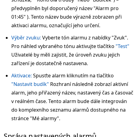
předvyplněn byl doporučený název "Alarm pro
01:45" ). Tento název bude výrazně zobrazen při
aktivaci alarmu, označující jeho určení.
Výběr zvuku:
Vyberte tón alarmu z nabídky "Zvuk".
Pro náhled vybraného tónu aktivujte tlačítko
"Test"
Uživatelé by měli zajistit, že úroveň zvuku jejich
zařízení je dostatečně nastavena.
Aktivace:
Spusťte alarm kliknutím na tlačítko
"Nastavit budík"
Rozhraní následně zobrazí aktivní
alarm, jeho přiřazený název, nastavený čas a časovač
v reálném čase. Tento alarm bude dále integrován
do komplexního seznamu alarmů dostupného na
stránce "Mé alarmy".
Správa nastavených alarmů