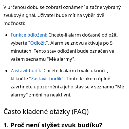
V určenou dobu se zobrazí oznámení a začne vybraný
zvukový signál. Uživatel bude mít na výběr dvě
možnosti:
Funkce odložení:
Chcete-li alarm dočasně odložit,
vyberte
"Odložit"
. Alarm se znovu aktivuje po 5
minutách. Tento stav odložení bude označen ve
vašem seznamu "Mé alarmy".
Zastavit budík:
Chcete-li alarm trvale ukončit,
klikněte
"Zastavit budík"
. Tímto krokem úplně
zavrhnete upozornění a jeho stav se v seznamu "Mé
alarmy" změní na neaktivní.
Často kladené otázky (FAQ)
1. Proč není slyšet zvuk budíku?