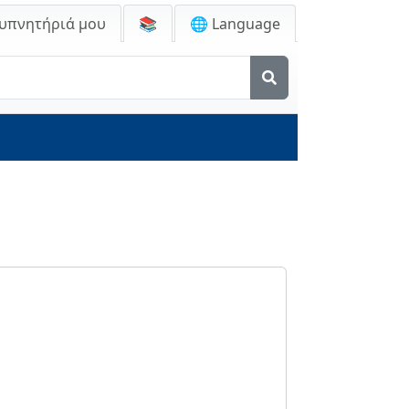
Ξυπνητήριά μου
📚
🌐 Language