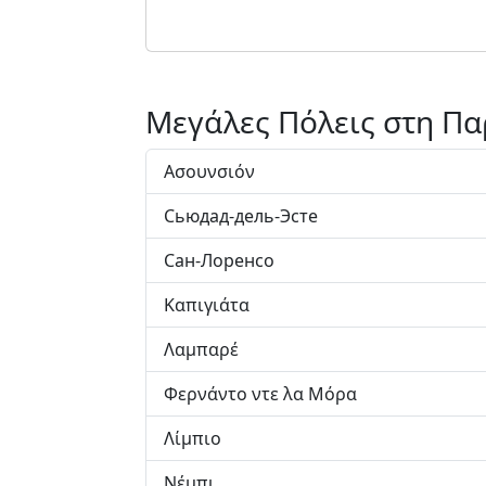
Μεγάλες Πόλεις στη Π
Ασουνσιόν
Сьюдад-дель-Эсте
Сан-Лоренсо
Καπιγιάτα
Λαμπαρέ
Φερνάντο ντε λα Μόρα
Λίμπιο
Νέμπι