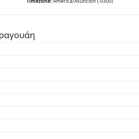
Timezone:
America/Asuncion (-0300)
αραγουάη