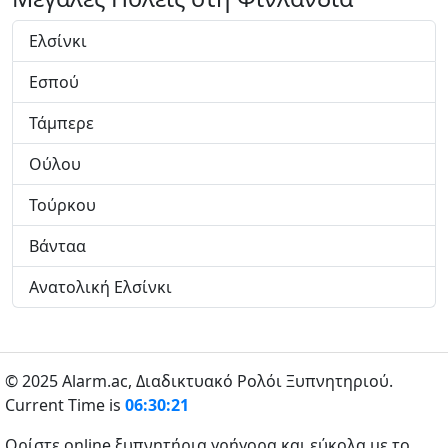
Ελσίνκι
Εσπού
Τάμπερε
Ούλου
Τούρκου
Βάνταα
Ανατολική Ελσίνκι
© 2025 Alarm.ac,
Διαδικτυακό Ρολόι Ξυπνητηριού.
Current Time is
06:30:22
Ορίστε online ξυπνητήρια γρήγορα και εύκολα με το