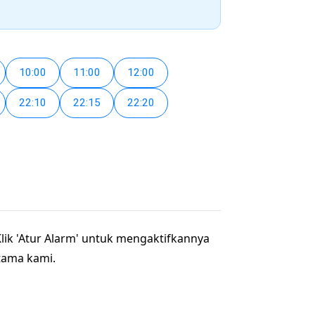
10:00
11:00
12:00
22:10
22:15
22:20
Klik 'Atur Alarm' untuk mengaktifkannya
tama kami.