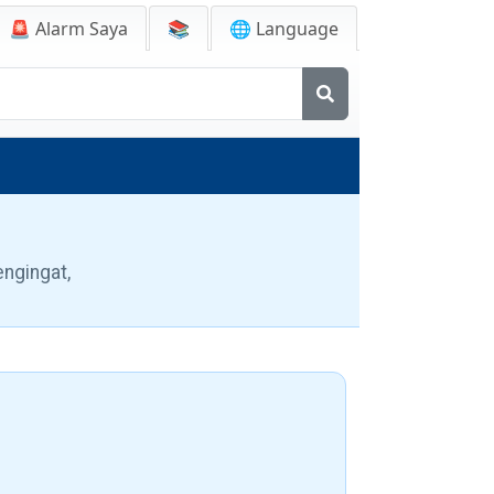
🚨
Alarm Saya
📚
🌐 Language
ngingat,