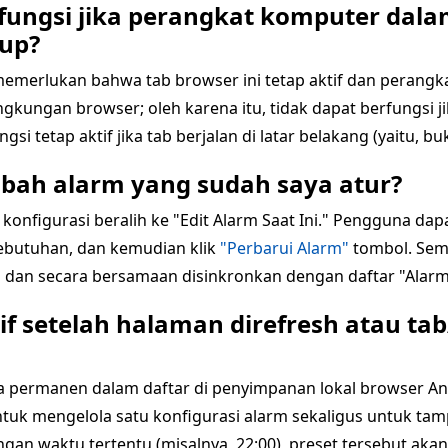
fungsi jika perangkat komputer dala
tup?
emerlukan bahwa tab browser ini tetap aktif dan perangk
gkungan browser; oleh karena itu, tidak dapat berfungsi j
i tetap aktif jika tab berjalan di latar belakang (yaitu, buk
bah alarm yang sudah saya atur?
ea konfigurasi beralih ke "Edit Alarm Saat Ini." Pengguna d
 kebutuhan, dan kemudian klik
"Perbarui Alarm"
tombol. Sem
ni dan secara bersamaan disinkronkan dengan daftar "Alar
if setelah halaman direfresh atau ta
ra permanen dalam daftar di penyimpanan lokal browser An
tuk mengelola satu konfigurasi alarm sekaligus untuk tamp
an waktu tertentu (misalnya, 22:00), preset tersebut akan ot