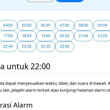
04:00
05:00
06:00
07:00
08:00
09:00
17:00
18:00
19:00
20:00
21:00
22:05
22:45
22:50
22:55
23:00
a untuk 22:00
nda dapat menyesuaikan waktu, label, dan suara di bawah. 
ain, jelajahi alarm terkait atau kunjungi halaman alarm u
urasi Alarm