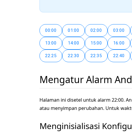
00:00
01:00
02:00
03:00
13:00
14:00
15:00
16:00
22:25
22:30
22:35
22:40
Mengatur Alarm And
Halaman ini disetel untuk alarm 22:00. A
atau menyimpan perubahan. Untuk waktu l
Menginisialisasi Konfig