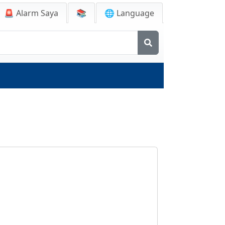
🚨
Alarm Saya
📚
🌐 Language