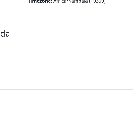
Timezone:
Africa/Kampala (+0300)
nda