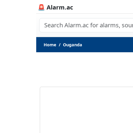
🚨 Alarm.ac
Home
Ouganda