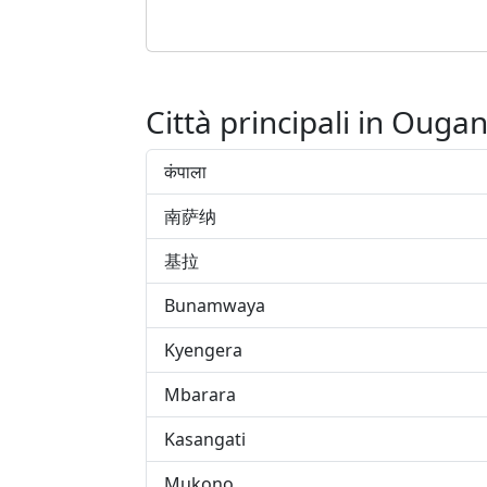
Città principali in Ouga
कंपाला
南萨纳
基拉
Bunamwaya
Kyengera
Mbarara
Kasangati
Mukono