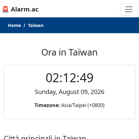
🚨 Alarm.ac
Home
Taïwan
Ora in Taïwan
02:12:49
Sunday, August 09, 2026
Timezone:
Asia/Taipei (+0800)
Città principali in Taïwan