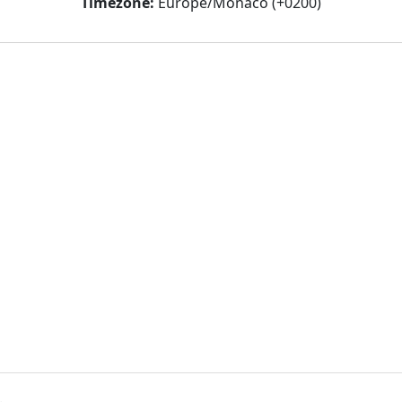
Timezone:
Europe/Monaco (+0200)
.