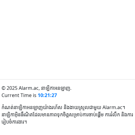
© 2025 Alarm.ac,
នាឡិកាអនឡាញ.
Current Time is
10:21:27
កំណត់នាឡិកាអនឡាញយ៉ាងរហ័ស និងងាយស្រួលជាមួយ Alarm.ac។
នាឡិកាអ៊ិនធឺណិតដែលមានភាពទុកចិត្តសម្រាប់ការចាប់ផ្តើម ការរំលឹក និងការ
រៀបចំការងារ។