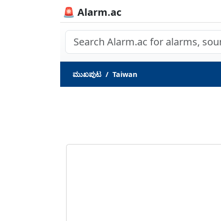
🚨 Alarm.ac
ಮುಖಪುಟ
Taiwan