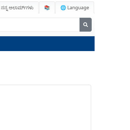

ನನ್ನ ಅಲಾರ್ಮ್‌ಗಳು
📚
🌐 Language