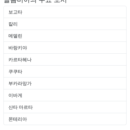
보고타
칼리
메델린
바랑키야
카르타헤나
쿠쿠타
부카라망가
이바게
산타 마르타
몬테리아