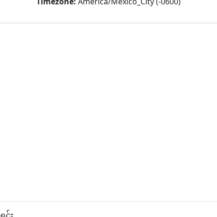
Timezone:
America/Mexico_City (-0600)
ရင်း.