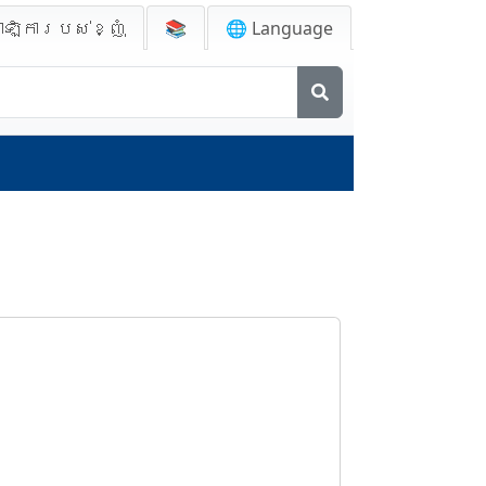
ាឡិការបស់ខ្ញុំ
📚
🌐 Language