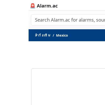
🚨 Alarm.ac
ទំព័រ​ដើម
Mexico