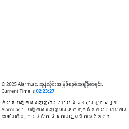
© 2025 Alarm.ac,
အွန်လိုင်းအမြန်စနစ်အချိန်စာရင်း.
Current Time is
02:23:27
កំណត់នាឡិកាអនឡាញយ៉ាងរហ័ស និងងាយស្រួលជាមួយ
Alarm.ac។ នាឡិកាអនឡាញមានភាពទុកចិត្តសម្រាប់ការ
ចាប់ផ្តើម, ការរំលឹក និងការរៀបចំកាលវិភាគ។