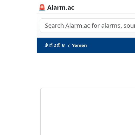
🚨 Alarm.ac
ទំព័រ​ដើម
Yemen