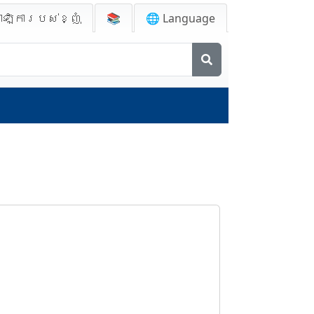
ាឡិការបស់ខ្ញុំ
📚
🌐 Language