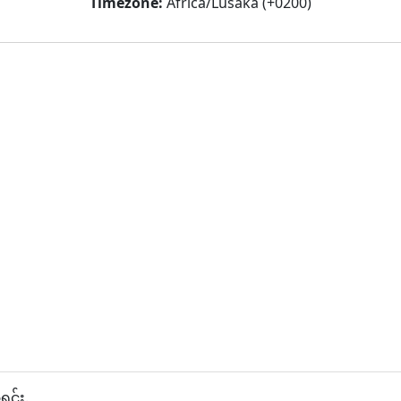
Timezone:
Africa/Lusaka (+0200)
ရင်း.