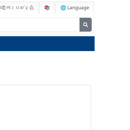
ាឡិការបស់ខ្ញុំ
📚
🌐 Language