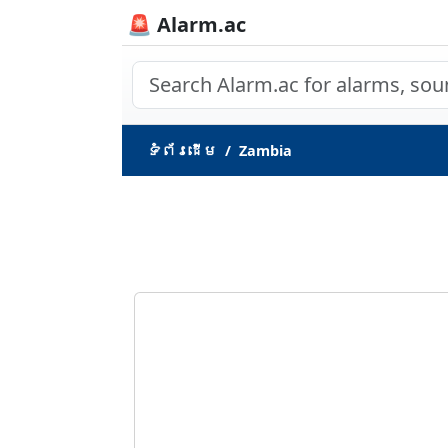
🚨 Alarm.ac
ទំព័រ​ដើម
Zambia