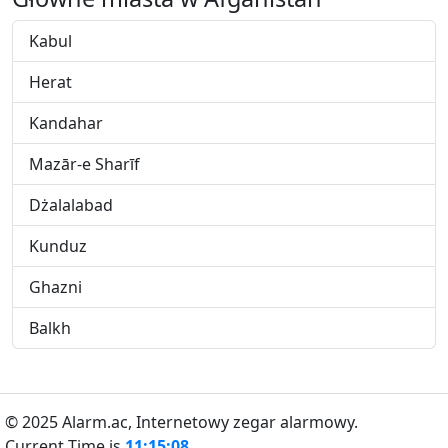
Kabul
Herat
Kandahar
Mazār-e Sharīf
Dżalalabad
Kunduz
Ghazni
Balkh
© 2025 Alarm.ac,
Internetowy zegar alarmowy.
Current Time is
11:15:08