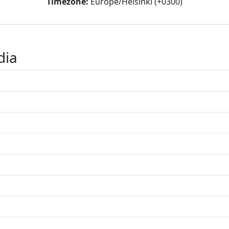
Timezone:
Europe/Helsinki (+0300)
dia