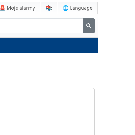
🚨
Moje alarmy
📚
🌐 Language