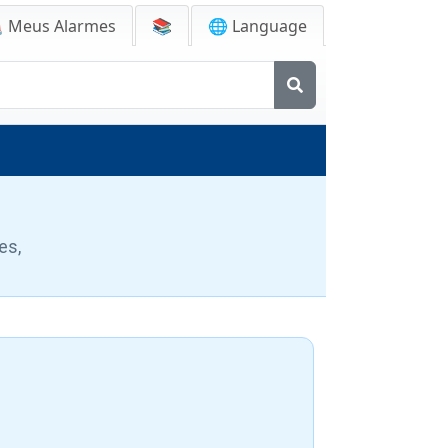

Meus Alarmes
📚
🌐 Language
es,