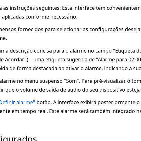
a as instruções seguintes: Esta interface tem conveniente
 aplicadas conforme necessário.
pensos fornecidos para selecionar as configurações desej
me.
uma descrição concisa para o alarme no campo "Etiqueta do
e Acordar") – uma etiqueta sugerida de "Alarme para 02:0
ibida de forma destacada ao ativar o alarme, indicando a sua
larme no menu suspenso "Som". Para pré-visualizar o tom 
r que o volume de saída de áudio do seu dispositivo estej
Definir alarme"
botão. A interface exibirá posteriormente o 
nte em tempo real. Este alarme será também integrado na 
figurados