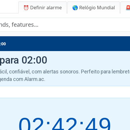
⏰ Definir alarme
🌎 Relógio Mundial

:00
 para 02:00
ácil, confiável, com alertas sonoros. Perfeito para lembret
genda com Alarm.ac.
02:42:50