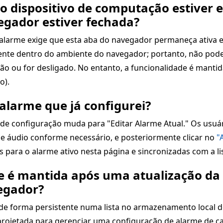
 o dispositivo de computação estive
egador estiver fechada?
alarme exige que esta aba do navegador permaneça ativa e
nte dentro do ambiente do navegador; portanto, não pode 
ou for desligado. No entanto, a funcionalidade é mantida
o).
alarme que já configurei?
 de configuração muda para "Editar Alarme Atual." Os usuá
e áudio conforme necessário, e posteriormente clicar no
"
 para o alarme ativo nesta página e sincronizadas com a li
me é mantida após uma atualização d
egador?
 forma persistente numa lista no armazenamento local do
projetada para gerenciar uma configuração de alarme de cad