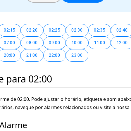
02:15
02:20
02:25
02:30
02:35
02:40
07:00
08:00
09:00
10:00
11:00
12:00
20:00
21:00
22:00
23:00
e para 02:00
rme de 02:00. Pode ajustar o horário, etiqueta e som abaixo.
rários, navegue por alarmes relacionados ou visite a nossa 
 Alarme