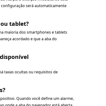
sa configuração será automaticamente
 ou tablet?
na maioria dos smartphones e tablets
rmaneça acordado e que a aba do
disponível
á taxas ocultas ou requisitos de
s?
spositivo. Quando você define um alarme,
ivo onde a aba do navegador está aberta.