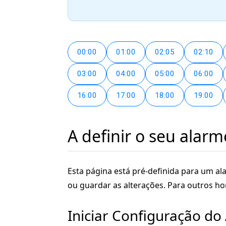
00:00
01:00
02:05
02:10
03:00
04:00
05:00
06:00
16:00
17:00
18:00
19:00
A definir o seu alarm
Esta página está pré-definida para um ala
ou guardar as alterações. Para outros ho
Iniciar Configuração do