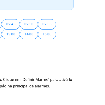
02:45
02:50
02:55
13:00
14:00
15:00
 Clique em 'Definir Alarme' para ativá-lo
página principal de alarmes.