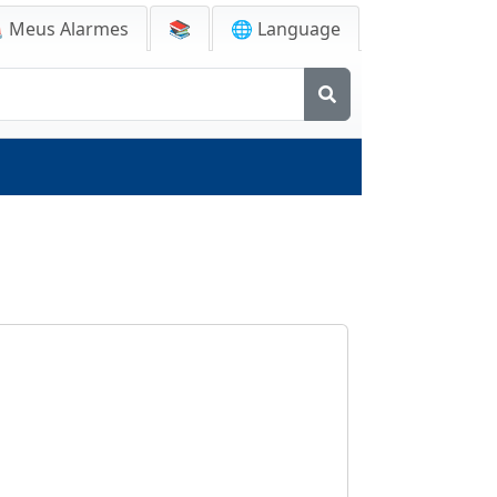

Meus Alarmes
📚
🌐 Language