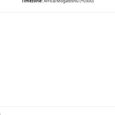
Timezone:
Africa/Mogadishu (+0300)
.