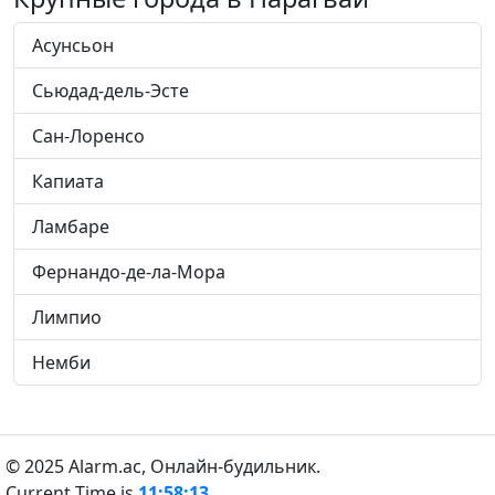
Асунсьон
Сьюдад-дель-Эсте
Сан-Лоренсо
Капиата
Ламбаре
Фернандо-де-ла-Мора
Лимпио
Немби
© 2025 Alarm.ac,
Онлайн-будильник.
Current Time is
11:58:14