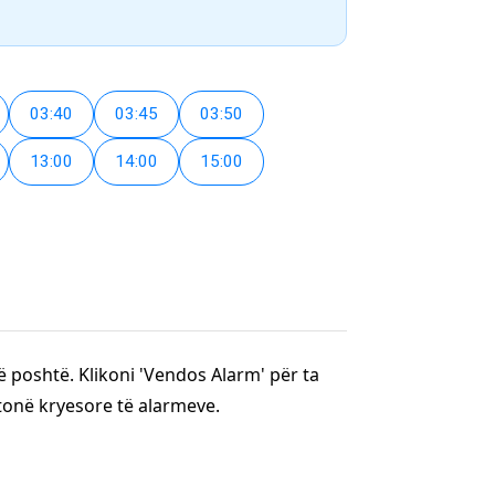
03:40
03:45
03:50
13:00
14:00
15:00
ë poshtë. Klikoni 'Vendos Alarm' për ta
 tonë kryesore të alarmeve.