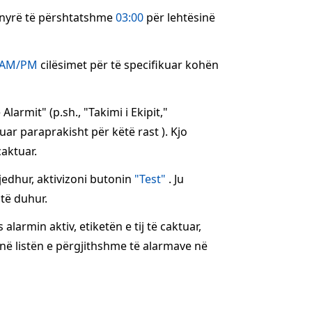
mënyrë të përshtatshme
03:00
për lehtësinë
AM/PM
cilësimet për të specifikuar kohën
armit" (p.sh., "Takimi i Ekipit,"
suar paraprakisht për këtë rast ). Kjo
caktuar.
jedhur, aktivizoni butonin
"Test"
. Ju
 të duhur.
larmin aktiv, etiketën e tij të caktuar,
në listën e përgjithshme të alarmave në