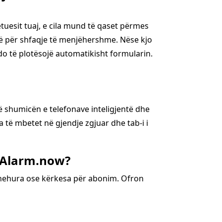
uesit tuaj, e cila mund të qaset përmes
hë për shfaqje të menjëhershme. Nëse kjo
do të plotësojë automatikisht formularin.
në shumicën e telefonave inteligjentë dhe
 të mbetet në gjendje zgjuar dhe tab-i i
a Alarm.now?
 fshehura ose kërkesa për abonim. Ofron