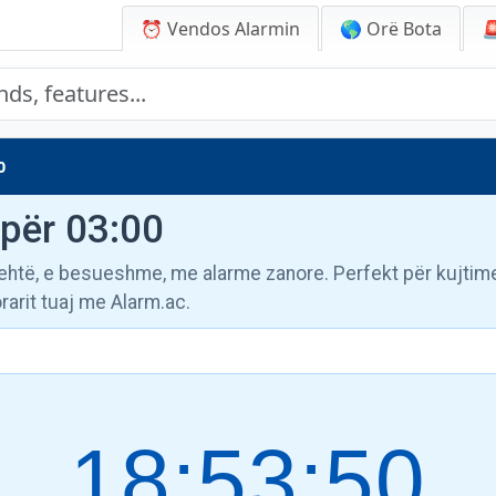
⏰ Vendos Alarmin
🌎 Orë Bota

0
për 03:00
lehtë, e besueshme, me alarme zanore. Perfekt për kujtime
rarit tuaj me Alarm.ac.
18:53:51