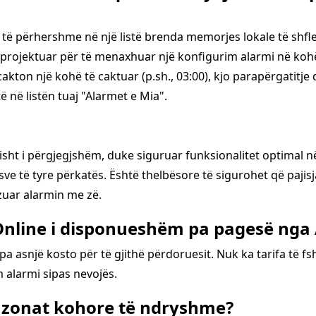
ë përhershme në një listë brenda memorjes lokale të shflet
ë projektuar për të menaxhuar një konfigurim alarmi në ko
kton një kohë të caktuar (p.sh., 03:00), kjo parapërgatitje 
ë në listën tuaj "Alarmet e Mia".
ësisht i përgjegjshëm, duke siguruar funksionalitet optimal 
 të tyre përkatës. Është thelbësore të sigurohet që pajisja
izuar alarmin me zë.
t Online i disponueshëm pa pagesë ng
 pa asnjë kosto për të gjithë përdoruesit. Nuk ka tarifa të
 alarmi sipas nevojës.
mit zonat kohore të ndryshme?