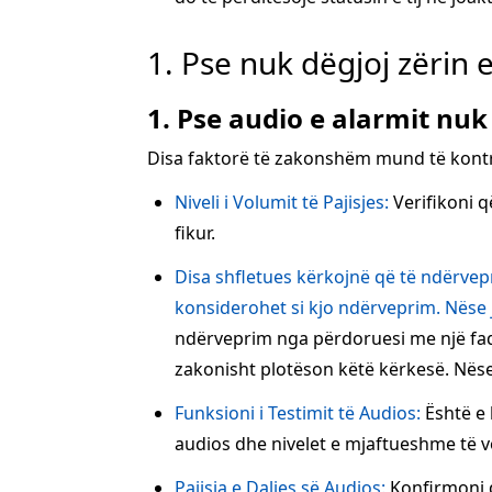
1. Pse nuk dëgjoj zërin 
1. Pse audio e alarmit nuk
Disa faktorë të zakonshëm mund të kontr
Niveli i Volumit të Pajisjes:
Verifikoni q
fikur.
Disa shfletues kërkojnë që të ndërvepro
konsiderohet si kjo ndërveprim. Nëse je
ndërveprim nga përdoruesi me një faqe (
zakonisht plotëson këtë kërkesë. Nëse k
Funksioni i Testimit të Audios:
Është e 
audios dhe nivelet e mjaftueshme të v
Pajisja e Daljes së Audios:
Konfirmoni që