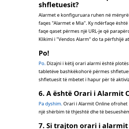
shfletuesit?
Alarmet e konfiguruara ruhen në mënyrë t
faqes "Alarmet e Mia". Ky ndërfaqe ësht
faqe qaset përmes një URL-je që parapërca
Klikimi i "Vendos Alarm" do ta përfshijë at
Po!
Po.
Dizajni i këtij orari alarmi është plot
tabletëve bashkëkohorë përmes shfletuesve
shfletuesit të mbetet i hapur për të aktiv
6. A është Orari i Alarmi
Pa dyshim.
Orari i Alarmit Online ofrohet
një shërbim të thjeshtë dhe të besueshëm
7. Si trajton orari i alar