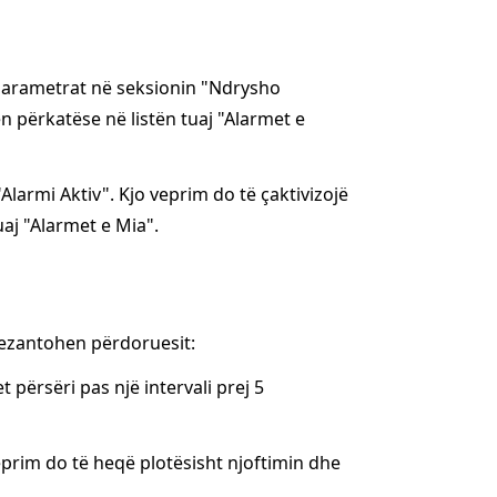
i parametrat në seksionin "Ndrysho
n përkatëse në listën tuaj "Alarmet e
Alarmi Aktiv". Kjo veprim do të çaktivizojë
uaj "Alarmet e Mia".
prezantohen përdoruesit:
et përsëri pas një intervali prej 5
veprim do të heqë plotësisht njoftimin dhe