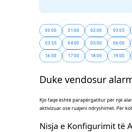
00:00
01:00
02:00
03:05
03:55
04:00
05:00
06:00
16:00
17:00
18:00
19:00
Duke vendosur alarmi
Kjo faqe është parapërgatitur për një ala
aktivizuar ose ruajeni ndryshimet. Për ko
Nisja e Konfigurimit të 