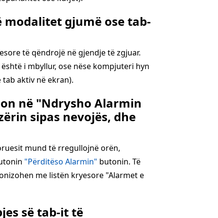
ë modalitet gjumë ose tab-
esore të qëndrojë në gjendje të zgjuar.
 është i mbyllur, ose nëse kompjuteri hyn
 tab aktiv në ekran).
shon në "Ndrysho Alarmin
zërin sipas nevojës, dhe
oruesit mund të rregullojnë orën,
butonin
"Përditëso Alarmin"
butonin. Të
ronizohen me listën kryesore "Alarmet e
es së tab-it të