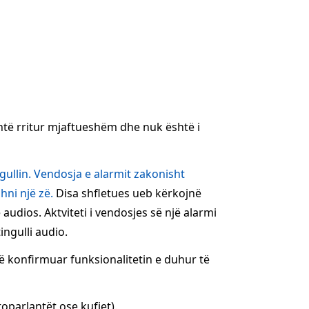
është rritur mjaftueshëm dhe nuk është i
ngullin. Vendosja e alarmit zakonisht
hni një zë.
Disa shfletues ueb kërkojnë
 audios. Aktviteti i vendosjes së një alarmi
ingulli audio.
ë konfirmuar funksionalitetin e duhur të
toparlantët ose kufjet).