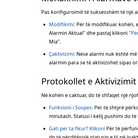
Pas konfiguroimit të suksesshëm të një a
Modifikimi:
Për të modifikuar kohën, et
Alarmin Aktual" dhe pastaj klikoni
"Pë
Mia".
Çaktivizimi:
Nëse alarmi nuk është më 
alarmin para se të aktivizohet sipas ora
Protokollet e Aktivizimit
Në kohën e caktuar, do të shfaqet një njof
Funksioni i Sospes:
Për të shtyrë përk
minutash. Statusi i këtij pushimi do të
Gati për ta fikur? Klikoni
Për të përfun
do të përditësojë statusin e tij në joak