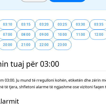
03:10
03:15
03:20
03:25
03:30
03:35
07:00
08:00
09:00
10:00
11:00
12:00
20:00
21:00
22:00
23:00
n tuaj për 03:00
rm 03:00. Ju mund të rregulloni kohën, etiketën dhe zërin m
hë të tjera, shfletoni alarme të ngjashme ose vizitoni faqen
Alarmit