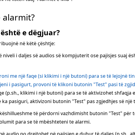
e alarmit?
 është e dëgjuar?
ibuojnë në këtë çështje:
ë niveli i daljes së audios së kompjuterit ose pajisjes suaj 
ni me një faqe (si klikimi i një butoni) para se të lejojnë ti
ni i pasigurt, provoni të klikoni butonin "Test" pasi të zgjid
p.sh., klikimi i një butoni) para se të aktivizohet shfaqja e
a pasiguri, aktivizoni butonin "Test" pas zgjedhjes së një t
këshillueshme të përdorni vazhdimisht butonin "Test" për t
olumit para se të mbështeteni te alarmi.
 audio po drejtohet në pajisjen e duhur të daljes (p.sh., al