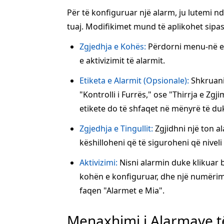
Për të konfiguruar një alarm, ju lutemi 
tuaj. Modifikimet mund të aplikohet sipas
Zgjedhja e Kohës:
Përdorni menu-në e 
e aktivizimit të alarmit.
Etiketa e Alarmit (Opsionale):
Shkruani 
"Kontrolli i Furrës," ose "Thirrja e Zgj
etikete do të shfaqet në mënyrë të duk
Zgjedhja e Tingullit:
Zgjidhni një ton a
këshilloheni që të siguroheni që niveli 
Aktivizimi:
Nisni alarmin duke klikuar
kohën e konfiguruar, dhe një numërim 
faqen "Alarmet e Mia".
Menaxhimi i Alarmave t