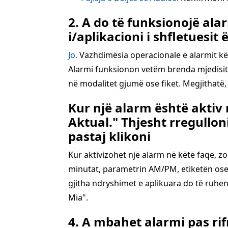
2. A do të funksionojë ala
i/aplikacioni i shfletuesit 
Jo.
Vazhdimësia operacionale e alarmit kërk
Alarmi funksionon vetëm brenda mjedisit t
në modalitet gjumë ose fiket. Megjithatë, 
Kur një alarm është aktiv
Aktual." Thjesht rregullon
pastaj klikoni
Kur aktivizohet një alarm në këtë faqe, z
minutat, parametrin AM/PM, etiketën ose 
gjitha ndryshimet e aplikuara do të ruhen
Mia".
4. A mbahet alarmi pas rif