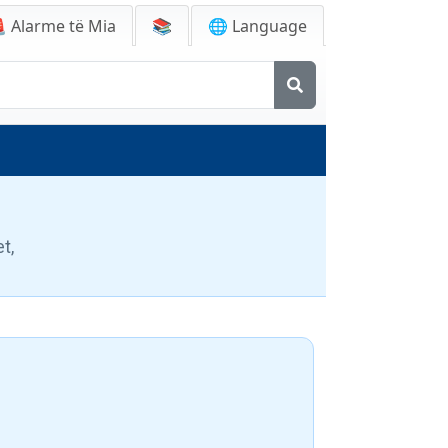

Alarme të Mia
📚
🌐 Language
t,