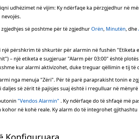
ndiqni udhëzimet në vijim: Ky ndërfaqe ka përzgjedhur në 
 nevojës.
zgjedhjes së poshtme për të zgjedhur
Orën
,
Minutën
, dhe
një përshkrim të shkurtër për alarmin në fushën "Etiketa e Al
imit") – një etiketa e sugjeruar "Alarm për 03:00" është plotë
shme kur alarmi aktivizohet, duke treguar qëllimin e tij të 
larmi nga menuja "Zëri". Për të parë paraprakisht tonin e zg
i daljes së zërit të pajisjes suaj është i rregulluar në mënyrë
 butonin
"Vendos Alarmin"
. Ky ndërfaqe do të shfaqë më pas a
kohor në kohë reale. Ky alarm do të integrohet gjithashtu 
ë Konfiguruara