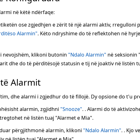
larmi në këtë ndërfaqe:
iketën ose zgjedhjen e zërit të një alarmi aktiv, rregullon
rditëso Alarmin"
. Këto ndryshime do të reflektohen në hyrje
i nevojshëm, klikoni butonin
"Ndalo Alarmin"
në seksionin "
rit dhe do të përditësojë statusin e tij në joaktiv në listën t
 të Alarmit
tim, dhe alarmi i zgjedhur do të fillojë. Dy opsione do t'u 
ohësisht alarmin, zgjidhni
"Snooze"
. . Alarmi do të aktivizoh
 tregtohet në listën tuaj "Alarmet e Mia".
duar përgjithmonë alarmin, klikoni
"Ndalo Alarmin"
. . Kjo 
tiv në listën tuaj "Alarmet e Mia".