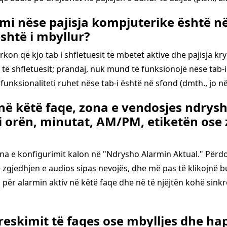
rmi nëse pajisja kompjuterike është n
është i mbyllur?
on që kjo tab i shfletuesit të mbetet aktive dhe pajisja kry
ë shfletuesit; prandaj, nuk mund të funksionojë nëse tab-i
funksionaliteti ruhet nëse tab-i është në sfond (dmth., jo në
 në këtë faqe, zona e vendosjes ndry
i orën, minutat, AM/PM, etiketën ose 
ona e konfigurimit kalon në "Ndrysho Alarmin Aktual." Përd
zgjedhjen e audios sipas nevojës, dhe më pas të klikojnë 
 për alarmin aktiv në këtë faqe dhe në të njëjtën kohë sink
reskimit të faqes ose mbylljes dhe hapj