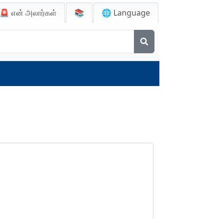
🚨
என் அலார்கள்
📚
🌐 Language