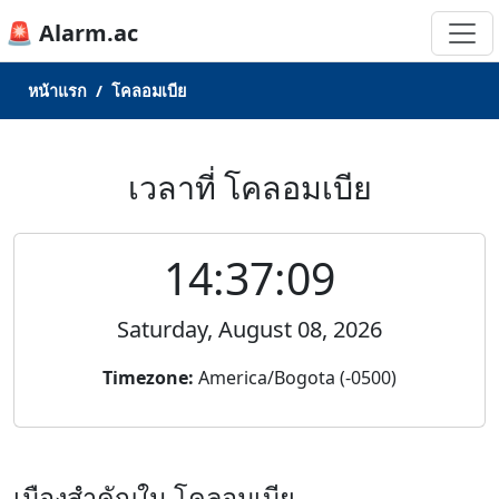
🚨 Alarm.ac
หน้าแรก
โคลอมเบีย
เวลาที่ โคลอมเบีย
14:37:09
Saturday, August 08, 2026
Timezone:
America/Bogota (-0500)
เมืองสำคัญใน โคลอมเบีย