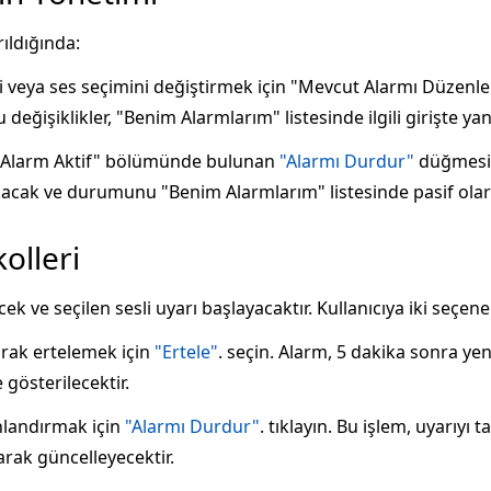
ıldığında:
ti veya ses seçimini değiştirmek için "Mevcut Alarmı Düzenl
Bu değişiklikler, "Benim Alarmlarım" listesinde ilgili girişte yans
, "Alarm Aktif" bölümünde bulunan
"Alarmı Durdur"
düğmesine
kacak ve durumunu "Benim Alarmlarım" listesinde pasif olar
olleri
ek ve seçilen sesli uyarı başlayacaktır. Kullanıcıya iki seçen
arak ertelemek için
"Ertele"
. seçin. Alarm, 5 dakika sonra yen
gösterilecektir.
nlandırmak için
"Alarmı Durdur"
. tıklayın. Bu işlem, uyarı
arak güncelleyecektir.