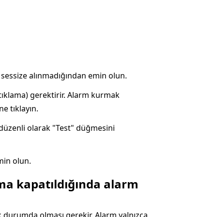
ve sessize alınmadığından emin olun.
 tıklama) gerektirir. Alarm kurmak
e tıklayın.
düzenli olarak "Test" düğmesini
min olun.
ma kapatıldığında alarm
nık durumda olması gerekir. Alarm yalnızca