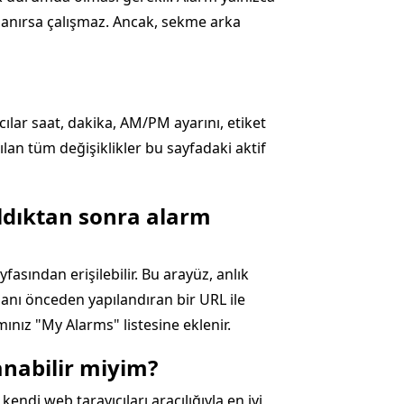
apanırsa çalışmaz. Ancak, sekme arka
ılar saat, dakika, AM/PM ayarını, etiket
ılan tüm değişiklikler bu sayfadaki aktif
ıldıktan sonra alarm
fasından erişilebilir. Bu arayüz, anlık
manı önceden yapılandıran bir URL ile
ınız "My Alarms" listesine eklenir.
anabilir miyim?
ndi web tarayıcıları aracılığıyla en iyi