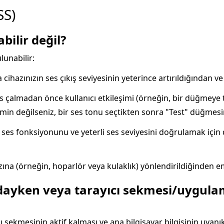
SS)
bilir değil?
lunabilir:
a cihazınızın ses çıkış seviyesinin yeterince artırıldığından 
es çalmadan önce kullanıcı etkileşimi (örneğin, bir düğmeye
 emin değilseniz, bir ses tonu seçtikten sonra "Test" düğmesin
s fonksiyonunu ve yeterli ses seviyesini doğrulamak için 
zına (örneğin, hoparlör veya kulaklık) yönlendirildiğinden e
dayken veya tarayıcı sekmesi/uygula
cı sekmesinin aktif kalması ve ana bilgisayar bilgisinin uya