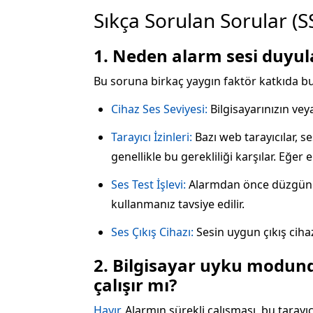
Sıkça Sorulan Sorular (S
1. Neden alarm sesi duyula
Bu soruna birkaç yaygın faktör katkıda bu
Cihaz Ses Seviyesi:
Bilgisayarınızın vey
Tarayıcı İzinleri:
Bazı web tarayıcılar, s
genellikle bu gerekliliği karşılar. Eğer
Ses Test İşlevi:
Alarmdan önce düzgün se
kullanmanız tavsiye edilir.
Ses Çıkış Cihazı:
Sesin uygun çıkış ciha
2. Bilgisayar uyku modun
çalışır mı?
Hayır.
Alarmın sürekli çalışması, bu tarayı