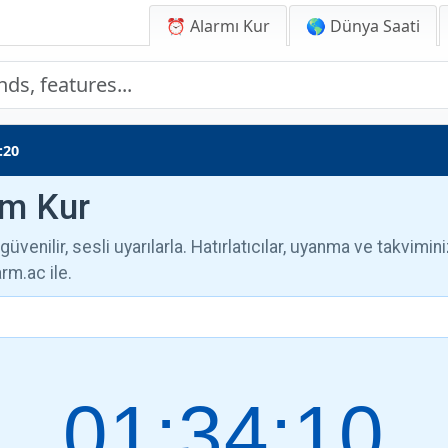
⏰ Alarmı Kur
🌎 Dünya Saati
:20
rm Kur
üvenilir, sesli uyarılarla. Hatırlatıcılar, uyanma ve takvimini
m.ac ile.
01:34:11