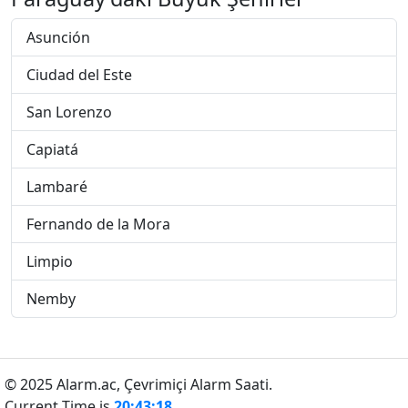
Asunción
Ciudad del Este
San Lorenzo
Capiatá
Lambaré
Fernando de la Mora
Limpio
Nemby
© 2025 Alarm.ac,
Çevrimiçi Alarm Saati.
Current Time is
20:43:19