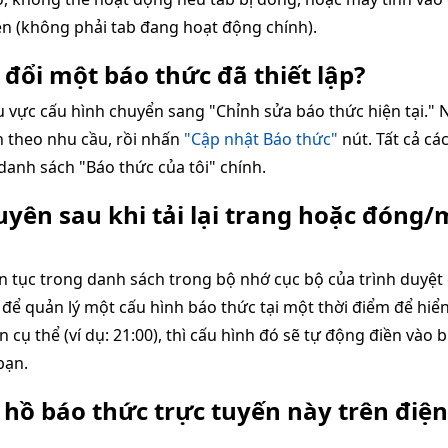
ền (không phải tab đang hoạt động chính).
 đổi một báo thức đã thiết lập?
u vực cấu hình chuyển sang "Chỉnh sửa báo thức hiện tại." 
 theo nhu cầu, rồi nhấn
"Cập nhật Báo thức"
nút. Tất cả cá
danh sách "Báo thức của tôi" chính.
uyên sau khi tải lại trang hoặc đóng/m
ên tục trong danh sách trong bộ nhớ cục bộ của trình duyệt 
ế để quản lý một cấu hình báo thức tại một thời điểm để hiể
n cụ thể (ví dụ: 21:00), thì cấu hình đó sẽ tự động điền và
bạn.
g hồ báo thức trực tuyến này trên điệ