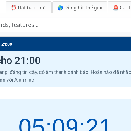
⏰ Đặt báo thức
🌎 Đồng hồ Thế giới
🚨
Các 
 21:00
cho 21:00
àng, đáng tin cậy, có âm thanh cảnh báo. Hoàn hảo để nhắc
bạn với Alarm.ac.
05:09:22