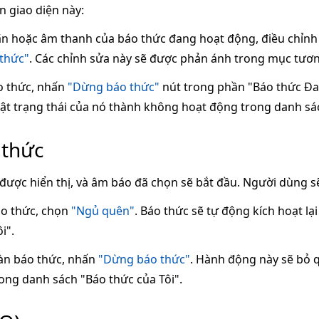
n giao diện này:
ãn hoặc âm thanh của báo thức đang hoạt động, điều chỉnh
 thức"
. Các chỉnh sửa này sẽ được phản ánh trong mục tươn
o thức, nhấn
"Dừng báo thức"
nút trong phần "Báo thức Đa
hật trạng thái của nó thành không hoạt động trong danh sác
 thức
được hiển thị, và âm báo đã chọn sẽ bắt đầu. Người dùng sẽ
o thức, chọn
"Ngủ quên"
. Báo thức sẽ tự động kích hoạt lạ
i".
àn báo thức, nhấn
"Dừng báo thức"
. Hành động này sẽ bỏ 
ong danh sách "Báo thức của Tôi".