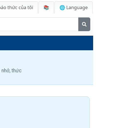
báo thức của tôi
📚
🌐 Language
 nhở, thức