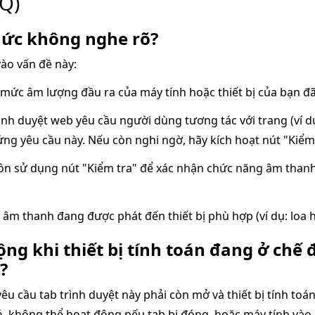
Q)
hức không nghe rõ?
ào vấn đề này:
mức âm lượng đầu ra của máy tính hoặc thiết bị của bạn đã 
ình duyệt web yêu cầu người dùng tương tác với trang (ví d
ng yêu cầu này. Nếu còn nghi ngờ, hãy kích hoạt nút "Kiểm
n sử dụng nút "Kiểm tra" để xác nhận chức năng âm thanh
âm thanh đang được phát đến thiết bị phù hợp (ví dụ: loa h
động khi thiết bị tính toán đang ở ch
?
u cầu tab trình duyệt này phải còn mở và thiết bị tính toá
, không thể hoạt động nếu tab bị đóng, hoặc máy tính vào 