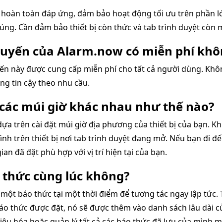
 hoàn toàn đáp ứng, đảm bảo hoạt động tối ưu trên phần lớ
úng. Cần đảm bảo thiết bị còn thức và tab trình duyệt còn
 tuyến của Alarm.now có miễn phí khô
ến này được cung cấp miễn phí cho tất cả người dùng. Khôn
ng tin cậy theo nhu cầu.
 các múi giờ khác nhau như thế nào?
a trên cài đặt múi giờ địa phương của thiết bị của bạn. Khi
ình trên thiết bị nơi tab trình duyệt đang mở. Nếu bạn đi đ
an đã đặt phù hợp với vị trí hiện tại của bạn.
o thức cùng lúc không?
 một báo thức tại một thời điểm để tương tác ngay lập tức.
báo thức được đặt, nó sẽ được thêm vào danh sách lâu dài c
hiệu hóa hoặc quản lý tất cả các báo thức đã lưu của mình m