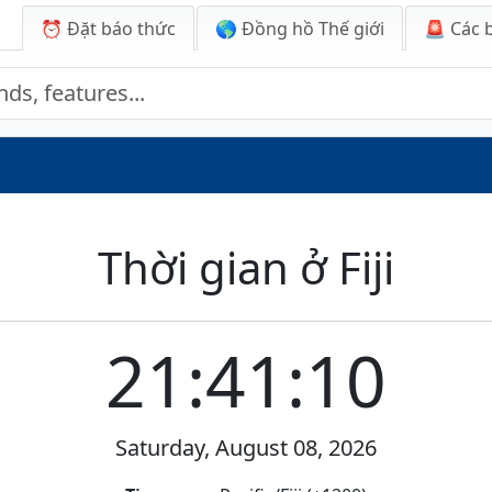
⏰ Đặt báo thức
🌎 Đồng hồ Thế giới
🚨
Các 
Thời gian ở Fiji
21:41:10
Saturday, August 08, 2026