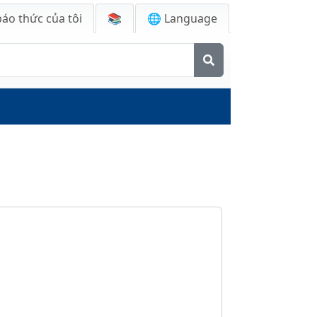
báo thức của tôi
📚
🌐 Language