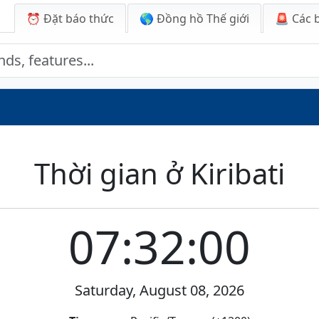
⏰ Đặt báo thức
🌎 Đồng hồ Thế giới
🚨
Các 
Thời gian ở Kiribati
07:32:00
Saturday, August 08, 2026