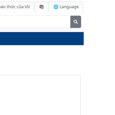
báo thức của tôi
📚
🌐 Language