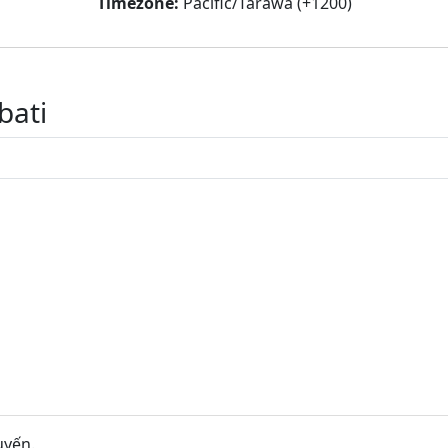
Timezone:
Pacific/Tarawa (+1200)
bati
uyến.