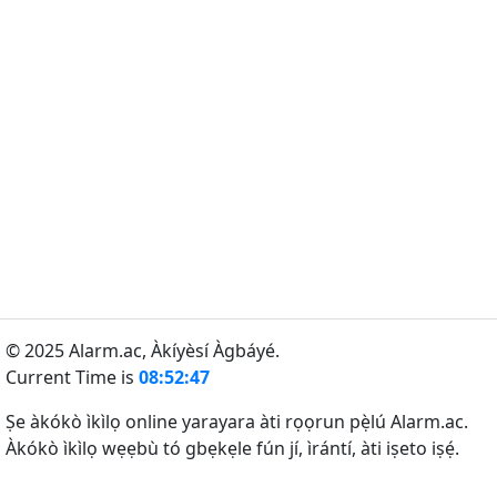
© 2025 Alarm.ac,
Àkíyèsí Àgbáyé.
Current Time is
08:52:47
Ṣe àkókò ìkìlọ online yarayara àti rọọrun pẹ̀lú Alarm.ac.
Àkókò ìkìlọ wẹẹbù tó gbẹkẹle fún jí, ìrántí, àti iṣeto iṣẹ́.