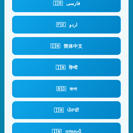
🇮🇷
فارسی
🇵🇰
اردو
🇨🇳
简体中文
🇮🇳
हिन्दी
🇧🇩
বাংলা
🇮🇳
ਪੰਜਾਬੀ
🇮🇳
ગુજરાતી