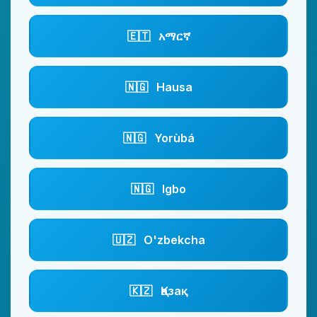
🇪🇹
አማርኛ
🇳🇬
Hausa
🇳🇬
Yorùbá
🇳🇬
Igbo
🇺🇿
O'zbekcha
🇰🇿
Қазақ