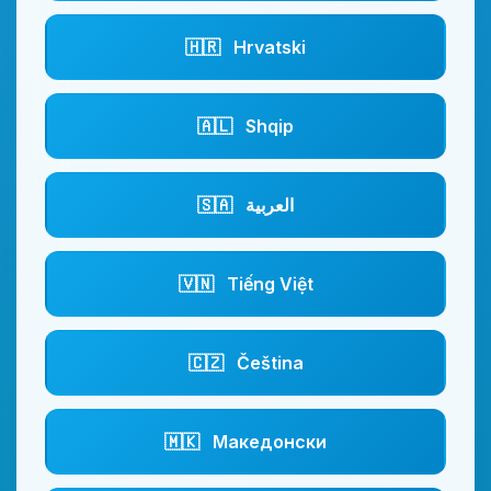
🇭🇷
Hrvatski
🇦🇱
Shqip
🇸🇦
العربية
🇻🇳
Tiếng Việt
🇨🇿
Čeština
🇲🇰
Македонски