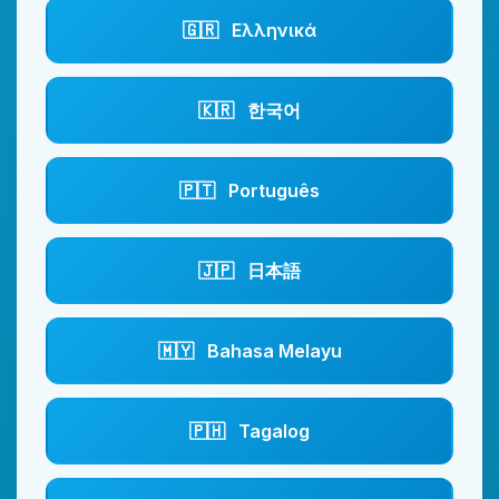
🇬🇷
Ελληνικά
🇰🇷
한국어
🇵🇹
Português
🇯🇵
日本語
🇲🇾
Bahasa Melayu
🇵🇭
Tagalog