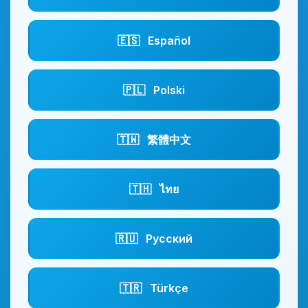
🇪🇸
Español
🇵🇱
Polski
🇹🇼
繁體中文
🇹🇭
ไทย
🇷🇺
Русский
🇹🇷
Türkçe