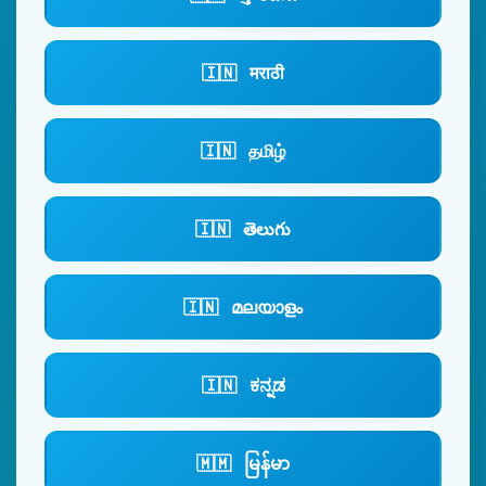
🇮🇳
मराठी
🇮🇳
தமிழ்
🇮🇳
తెలుగు
🇮🇳
മലയാളം
🇮🇳
ಕನ್ನಡ
🇲🇲
မြန်မာ