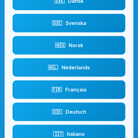
🇩🇰
Dansk
🇸🇪
Svenska
🇳🇴
Norsk
🇳🇱
Nederlands
🇫🇷
Français
🇩🇪
Deutsch
🇮🇹
Italiano