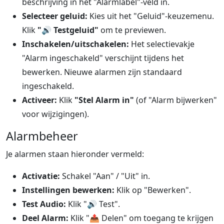
beschrijving in het "Alarmlabel"-veld in.
Selecteer geluid:
Kies uit het "Geluid"-keuzemenu.
Klik
"🔊 Testgeluid"
om te previewen.
Inschakelen/uitschakelen:
Het selectievakje
"Alarm ingeschakeld" verschijnt tijdens het
bewerken. Nieuwe alarmen zijn standaard
ingeschakeld.
Activeer:
Klik
"Stel Alarm in"
(of "Alarm bijwerken"
voor wijzigingen).
Alarmbeheer
Je alarmen staan hieronder vermeld:
Activatie:
Schakel "Aan" / "Uit" in.
Instellingen bewerken:
Klik op "Bewerken".
Test Audio:
Klik "
🔊
Test".
Deel Alarm:
Klik "
📤
Delen" om toegang te krijgen