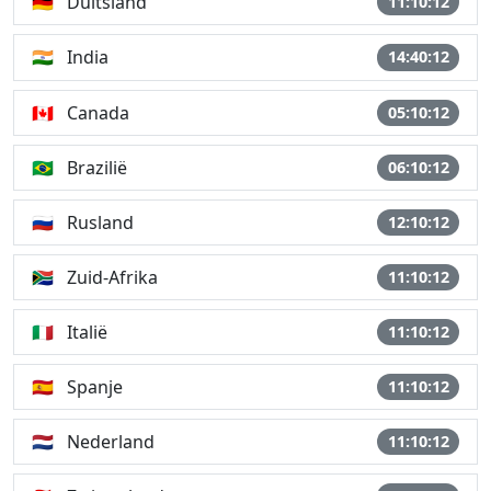
🇩🇪
Duitsland
11:10:12
🇮🇳
India
14:40:12
🇨🇦
Canada
05:10:12
🇧🇷
Brazilië
06:10:12
🇷🇺
Rusland
12:10:12
🇿🇦
Zuid-Afrika
11:10:12
🇮🇹
Italië
11:10:12
🇪🇸
Spanje
11:10:12
🇳🇱
Nederland
11:10:12