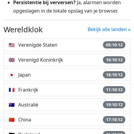
Persistentie bij verversen?
Ja, alarmen worden
opgeslagen in de lokale opslag van je browser.
Wereldklok
Bekijk alle landen »
🇺🇸
Verenigde Staten
05:10:12
🇬🇧
Verenigd Koninkrijk
10:10:12
🇯🇵
Japan
18:10:12
🇫🇷
Frankrijk
11:10:12
🇦🇺
Australië
19:10:12
🇨🇳
China
17:10:12