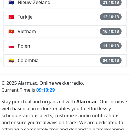
🇳🇿
Nieuw-Zeeland
21:10:13
🇹🇷
Turkije
12:10:13
🇻🇳
Vietnam
16:10:13
🇵🇱
Polen
11:10:13
🇨🇴
Colombia
04:10:13
© 2025 Alarm.ac,
Online wekkerradio.
Current Time is
09:10:29
Stay punctual and organized with
Alarm.ac
. Our intuitive
web-based alarm clock enables you to effortlessly
schedule various alerts, customize audio notifications,
and ensure you're always on track. We are dedicated to
offering a completely free and dependable timekeeping