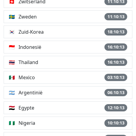
🇨🇭
Zwitserland
11:10:13
🇸🇪
Zweden
11:10:13
🇰🇷
Zuid-Korea
18:10:13
🇮🇩
Indonesië
16:10:13
🇹🇭
Thailand
16:10:13
🇲🇽
Mexico
03:10:13
🇦🇷
Argentinië
06:10:13
🇪🇬
Egypte
12:10:13
🇳🇬
Nigeria
10:10:13