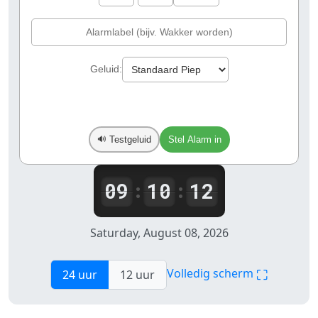
Geluid:
Testgeluid
Stel Alarm in
🔊
09
10
12
:
:
Saturday, August 08, 2026
⛶
Volledig scherm
24 uur
12 uur