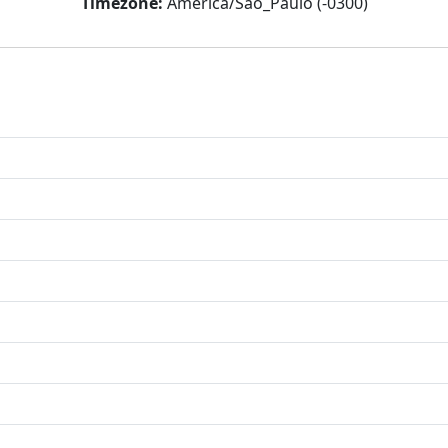
Timezone:
America/Sao_Paulo (-0300)