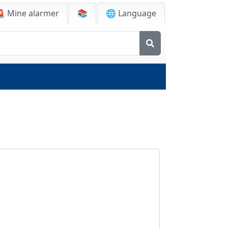
🚨
Mine alarmer
📚
🌐 Language