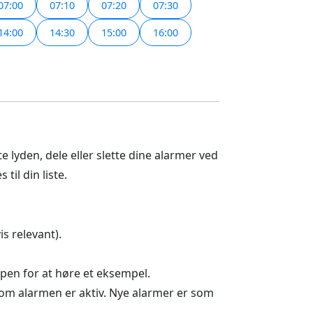
07:00
07:10
07:20
07:30
14:00
14:30
15:00
16:00
e lyden, dele eller slette dine alarmer ved
til din liste.
is relevant).
en for at høre et eksempel.
 om alarmen er aktiv. Nye alarmer er som