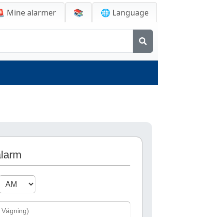
🚨
Mine alarmer
📚
🌐 Language
alarm