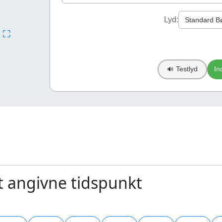
Lyd:
⛶
m
Testlyd
In
🔊
et angivne tidspunkt