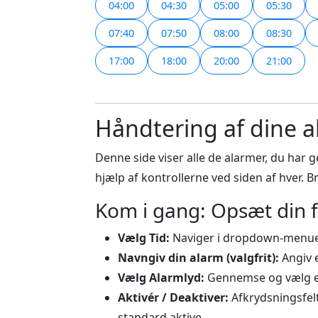
04:00
04:30
05:00
05:30
07:40
07:50
08:00
08:30
17:00
18:00
20:00
21:00
Håndtering af dine 
Denne side viser alle de alarmer, du har g
hjælp af kontrollerne ved siden af hver. Bru
Kom i gang: Opsæt din 
Vælg Tid:
Naviger i dropdown-menue
Navngiv din alarm (valgfrit):
Angiv e
Vælg Alarmlyd:
Gennemse og vælg e
Aktivér / Deaktiver:
Afkrydsningsfelt
standard aktive.