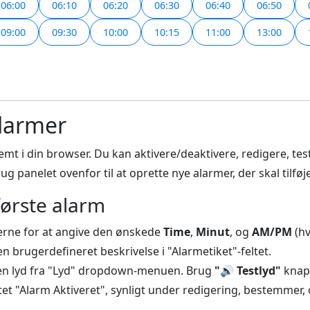
06:00
06:10
06:20
06:30
06:40
06:50
09:00
09:30
10:00
10:15
11:00
13:00
alarmer
emt i din browser. Du kan aktivere/deaktivere, redigere, test
g panelet ovenfor til at oprette nye alarmer, der skal tilføjes 
første alarm
rne for at angive den ønskede
Time
,
Minut
, og
AM/PM
(hv
n brugerdefineret beskrivelse i "Alarmetiket"-feltet.
n lyd fra "Lyd" dropdown-menuen. Brug
"🔊 Testlyd"
knapp
et "Alarm Aktiveret", synligt under redigering, bestemmer,