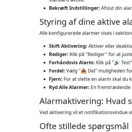
Bekræft Indstillinger:
Afslut din ala
Styring af dine aktive a
Alle konfigurerede alarmer vises i sekti
Skift Aktivering:
Aktiver eller deakt
Rediger:
Klik på "Rediger" for at just
Forhåndsvis Alarm:
Klik på "
🔊
Test"
Fordel:
Vælg "
📤
Del" muligheden for
Fjern:
For at slette en alarm skal du k
Ryd Alle Alarmer:
En fremtrædende 
Alarmaktivering: Hvad s
Ved aktivering vil et notifikationsvindue
Ofte stillede spørgsmål