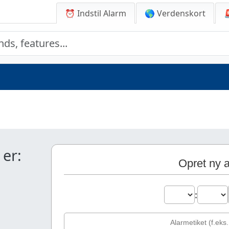
⏰ Indstil Alarm
🌎 Verdenskort
 er:
Opret ny 
: