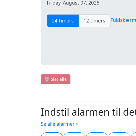
Friday, August 07, 2026
Fuldskær
24-timers
12-timers
🗑️
Slet alle
Indstil alarmen til d
Se alle alarmer »