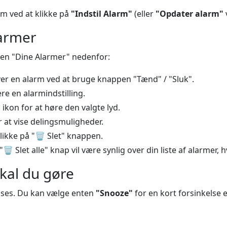
rm ved at klikke på
"Indstil Alarm"
(eller
"Opdater alarm"
larmer
onen "Dine Alarmer" nedenfor:
iver en alarm ved at bruge knappen "Tænd" / "Sluk".
ere en alarmindstilling.
 ikon for at høre den valgte lyd.
 at vise delingsmuligheder.
likke på "
🗑️
Slet" knappen.
"
🗑️
Slet alle" knap vil være synlig over din liste af alarmer, 
kal du gøre
 vises. Du kan vælge enten
"Snooze"
for en kort forsinkelse e