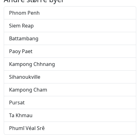
Phnom Penh
Siem Reap
Battambang
Paoy Paet
Kampong Chhnang
Sihanoukville
Kampong Cham
Pursat
Ta Khmau
Phumĭ Véal Srê