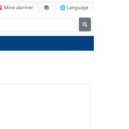
🚨
Mine alarmer
📚
🌐 Language