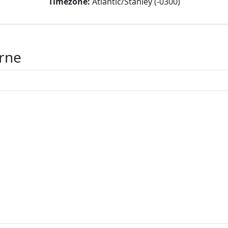
Timezone:
Atlantic/Stanley (-0300)
erne