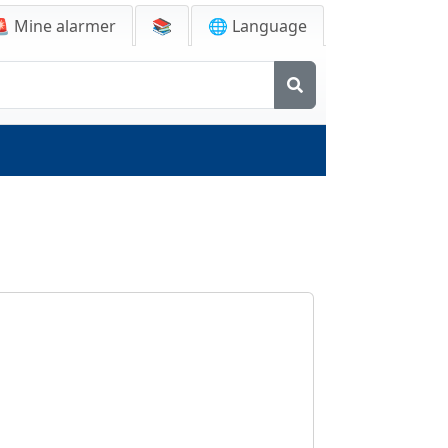
🚨
Mine alarmer
📚
🌐 Language