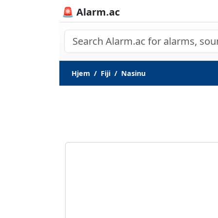
🚨 Alarm.ac
Hjem
Fiji
Nasinu