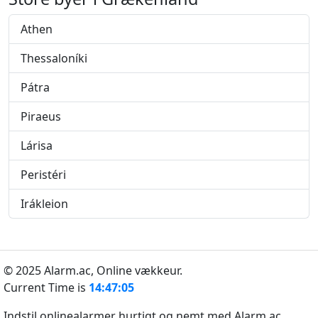
Athen
Thessaloníki
Pátra
Piraeus
Lárisa
Peristéri
Irákleion
© 2025 Alarm.ac,
Online vækkeur.
Current Time is
14:47:05
Indstil onlinealarmer hurtigt og nemt med Alarm.ac.