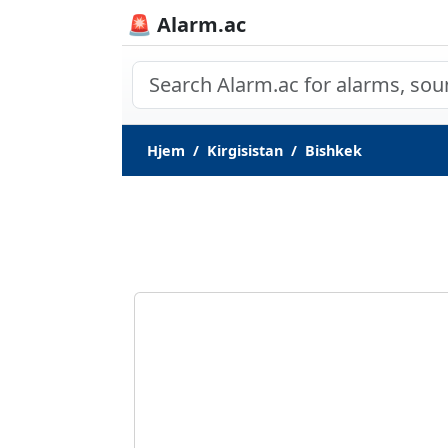
🚨 Alarm.ac
Hjem
Kirgisistan
Bishkek