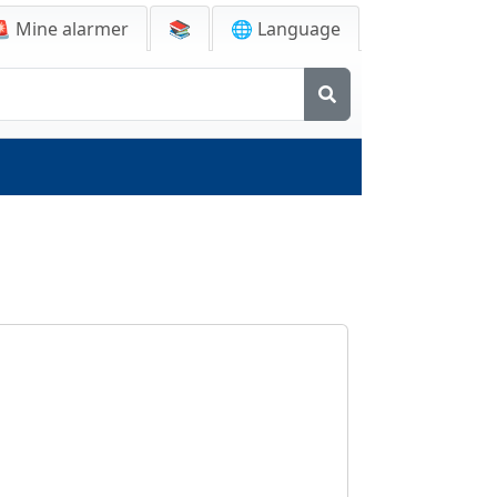
🚨
Mine alarmer
📚
🌐 Language