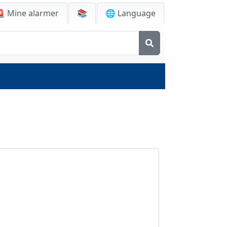
🚨
Mine alarmer
📚
🌐 Language