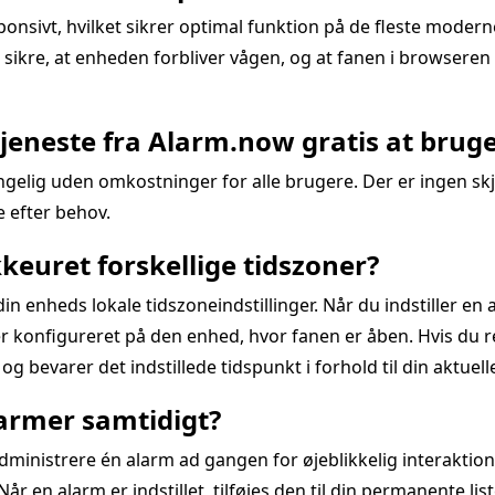
ponsivt, hvilket sikrer optimal funktion på de fleste moder
 sikre, at enheden forbliver vågen, og at fanen i browseren
tjeneste fra Alarm.now gratis at brug
gelig uden omkostninger for alle brugere. Der er ingen sk
e efter behov.
euret forskellige tidszoner?
n enheds lokale tidszoneindstillinger. Når du indstiller en 
er konfigureret på den enhed, hvor fanen er åben. Hvis du re
og bevarer det indstillede tidspunkt i forhold til din aktuell
alarmer samtidigt?
g administrere én alarm ad gangen for øjeblikkelig interakti
år en alarm er indstillet, tilføjes den til din permanente lis