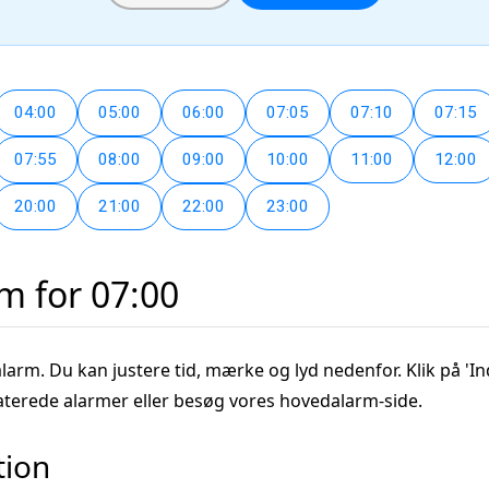
04:00
05:00
06:00
07:05
07:10
07:15
07:55
08:00
09:00
10:00
11:00
12:00
20:00
21:00
22:00
23:00
rm for 07:00
alarm. Du kan justere tid, mærke og lyd nedenfor. Klik på 'In
aterede alarmer eller besøg vores hovedalarm-side.
tion