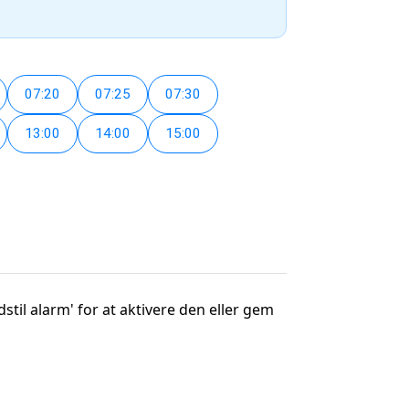
07:20
07:25
07:30
13:00
14:00
15:00
dstil alarm' for at aktivere den eller gem