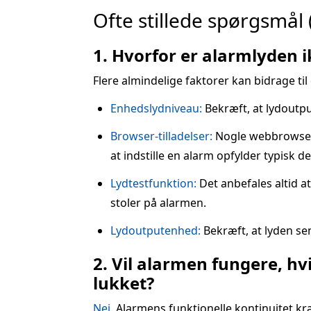
Ofte stillede spørgsmål 
1. Hvorfor er alarmlyden 
Flere almindelige faktorer kan bidrage til
Enhedslydniveau:
Bekræft, at lydoutput
Browser-tilladelser:
Nogle webbrowsere 
at indstille en alarm opfylder typisk de
Lydtestfunktion:
Det anbefales altid a
stoler på alarmen.
Lydoutputenhed:
Bekræft, at lyden sen
2. Vil alarmen fungere, hv
lukket?
Nej.
Alarmens funktionelle kontinuitet kr