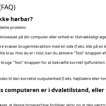
(FAQ)
ikke hørbar?
 dette problem:
niveauet på din computer eller enhed er tilstrækkeligt øget 
kræver brugerinteraktion med en side (f.eks. klik på en kn
tte krav. Hvis du er i tvivl, kan du aktivere "Test"-knappen e
t bruge "Test"-knappen for at bekræfte korrekt lydfunktion 
des til den korrekte outputenhed (f.eks. højttalere eller ho
is computeren er i dvaletilstand, elle
æver, at denne browserfane forbliver aktiv, og at den vært