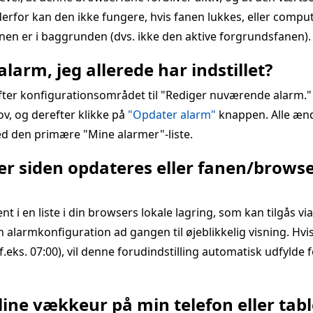
rfor kan den ikke fungere, hvis fanen lukkes, eller computer
anen er i baggrunden (dvs. ikke den aktive forgrundsfanen).
larm, jeg allerede har indstillet?
ifter konfigurationsområdet til "Rediger nuværende alarm.
hov, og derefter klikke på
"Opdater alarm"
knappen. Alle ænd
d den primære "Mine alarmer"-liste.
er siden opdateres eller fanen/brows
 en liste i din browsers lokale lagring, som kan tilgås vi
 alarmkonfiguration ad gangen til øjeblikkelig visning. Hvis
eks. 07:00), vil denne forudindstilling automatisk udfylde f
ine vækkeur på min telefon eller tabl