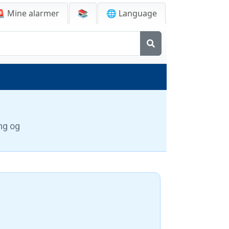
🚨
Mine alarmer
📚
🌐 Language
ing og