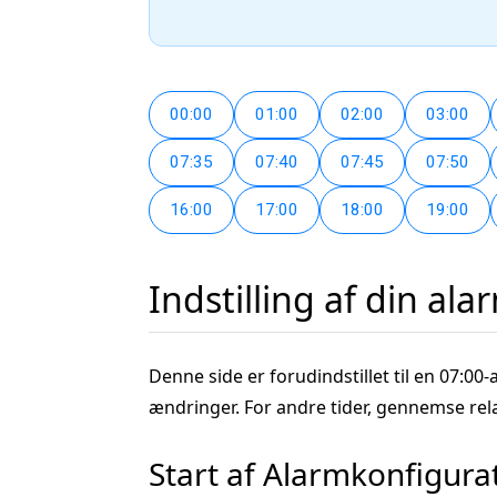
00:00
01:00
02:00
03:00
07:35
07:40
07:45
07:50
16:00
17:00
18:00
19:00
Indstilling af din ala
Denne side er forudindstillet til en 07:00-
ændringer. For andre tider, gennemse rel
Start af Alarmkonfigura