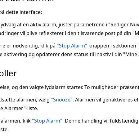
på dette interface:
r lydvalg af en aktiv alarm, juster parametrene i "Rediger 
dringer vil blive reflekteret i den tilsvarende post på din "M
re er nødvendig, klik på
"Stop Alarm"
knappen i sektionen 
aktivering og opdaterer dens status til inaktiv i din "Mine 
oller
else, og den valgte lydalarm starter. To muligheder præsen
udsætte alarmen, vælg
"Snooze"
. Alarmen vil genaktiveres e
ne Alarmer"-liste.
alarmen, klik
"Stop Alarm"
. Denne handling vil fuldstændig
iste.