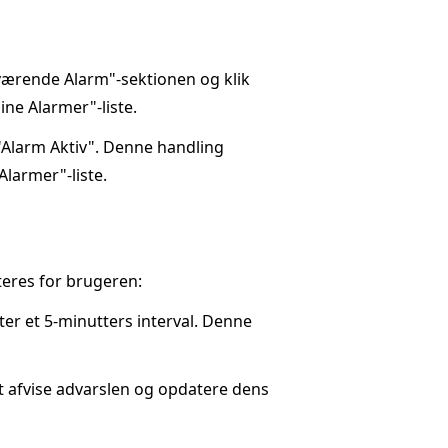
Nuværende Alarm"-sektionen og klik
ine Alarmer"-liste.
"Alarm Aktiv". Denne handling
Alarmer"-liste.
teres for brugeren:
fter et 5-minutters interval. Denne
t afvise advarslen og opdatere dens