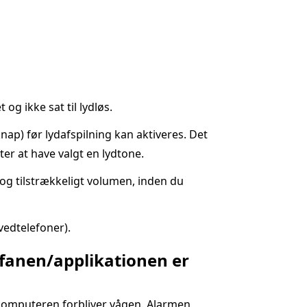
og ikke sat til lydløs.
ap) før lydafspilning kan aktiveres. Det
fter at have valgt en lydtone.
og tilstrækkeligt volumen, inden du
vedtelefoner).
r fanen/applikationen er
scomputeren forbliver vågen. Alarmen