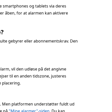
ne smartphones og tablets via deres
 er åben, for at alarmen kan aktivere
e?
julte gebyrer eller abonnementskrav. Den
alarm, vil den udløse på det angivne
jser til en anden tidszone, justeres
e placering.
on. Men platformen understøtter fuldt ud
te på
"Mine alarmer"-siden
. Du kan