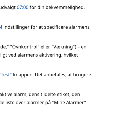
rudvalgt
07:00
for din bekvemmelighed.
M
indstillinger for at specificere alarmens
øde," "Ovnkontrol" eller "Vækning") – en
eligt ved alarmens aktivering, hvilket
"Test"
knappen. Det anbefales, at brugere
ktive alarm, dens tildelte etiket, den
de liste over alarmer på "Mine Alarmer"-