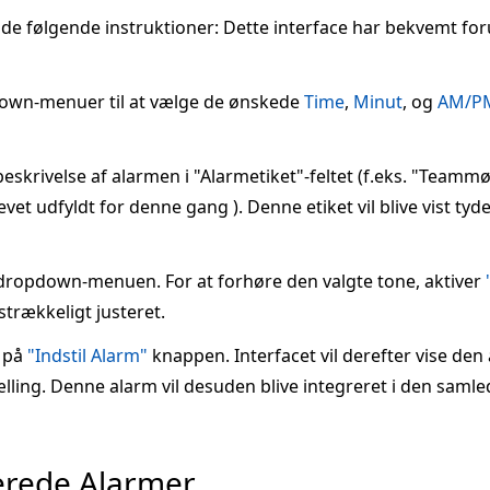
t de følgende instruktioner: Dette interface har bekvemt fo
wn-menuer til at vælge de ønskede
Time
,
Minut
, og
AM/P
beskrivelse af alarmen i "Alarmetiket"-feltet (f.eks. "Teamm
evet udfyldt for denne gang ). Denne etiket vil blive vist tyd
dropdown-menuen. For at forhøre den valgte tone, aktiver
strækkeligt justeret.
e på
"Indstil Alarm"
knappen. Interfacet vil derefter vise den a
lling. Denne alarm vil desuden blive integreret i den samle
erede Alarmer