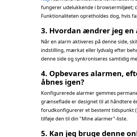
fungerer udelukkende i browsermiljøet; de
Funktionaliteten opretholdes dog, hvis f
3. Hvordan ændrer jeg en a
Når en alarm aktiveres på denne side, sk
indstilling, mærkat eller lydvalg efter be
denne side og synkroniseres samtidig me
4. Opbevares alarmen, eft
åbnes igen?
Konfigurerede alarmer gemmes permanent i
grænseflade er designet til at håndtere én
forudkonfigurerer et bestemt tidspunkt (f.
tilføje den til din "Mine alarmer"-liste.
5. Kan jeg bruge denne onl