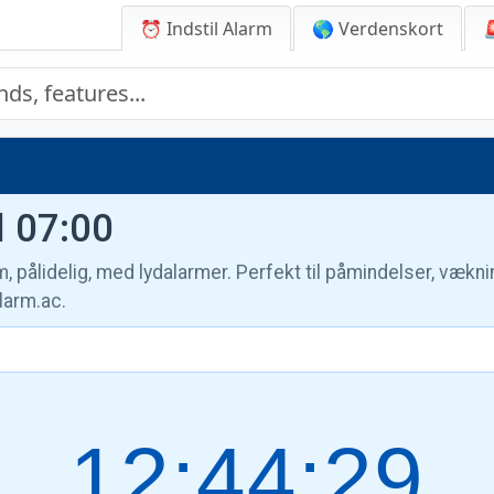
⏰ Indstil Alarm
🌎 Verdenskort
il 07:00
m, pålidelig, med lydalarmer. Perfekt til påmindelser, vækn
larm.ac.
12:44:30