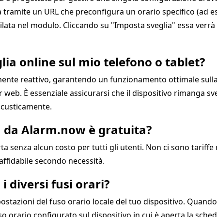
 tramite un URL che preconfigura un orario specifico (ad e
ta nel modulo. Cliccando su "Imposta sveglia" essa verrà qu
lia online sul mio telefono o tablet?
amente reattivo, garantendo un funzionamento ottimale sul
r web. È essenziale assicurarsi che il dispositivo rimanga 
 acusticamente.
ta da Alarm.now è gratuita?
rta senza alcun costo per tutti gli utenti. Non ci sono tariff
 affidabile secondo necessità.
i diversi fusi orari?
postazioni del fuso orario locale del tuo dispositivo. Quando
fuso orario configurato sul dispositivo in cui è aperta la sche