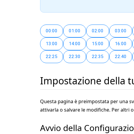
00:00
01:00
02:00
03:00
13:00
14:00
15:00
16:00
22:25
22:30
22:35
22:40
Impostazione della t
Questa pagina è preimpostata per una svegli
attivarla o salvare le modifiche. Per altri 
Avvio della Configurazio