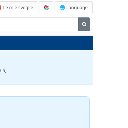

Le mie sveglie
📚
🌐 Language
ia,