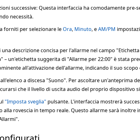
ruzioni successive: Questa interfaccia ha comodamente pre-
ndo necessità.
a forniti per selezionare le
Ora
,
Minuto
, e
AM/PM
impostazio
i una descrizione concisa per l'allarme nel campo "Etichetta
a" – un'etichetta suggerita di "Allarme per 22:00" è stata pr
minente all'attivazione dell'allarme, indicando il suo scopo
ll'elenco a discesa "Suono". Per ascoltare un'anteprima dell
sicurarsi che il livello di uscita audio del proprio dispositiv
sul
"Imposta sveglia"
pulsante. L'interfaccia mostrerà success
o alla rovescia in tempo reale. Questo allarme sarà inoltre 
Allarmi".
onfigurati