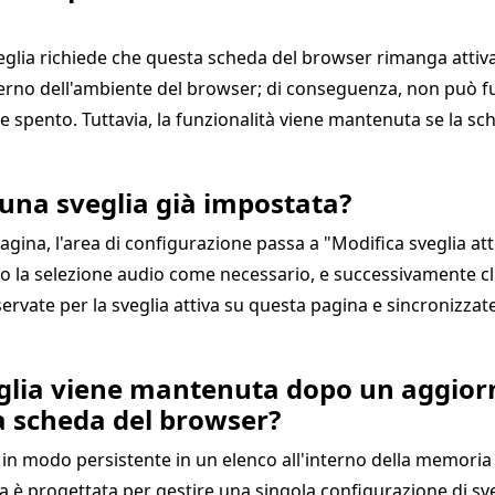
eglia richiede che questa scheda del browser rimanga attiva 
terno dell'ambiente del browser; di conseguenza, non può fu
ne spento. Tuttavia, la funzionalità viene mantenuta se la s
una sveglia già impostata?
gina, l'area di configurazione passa a "Modifica sveglia attu
 o la selezione audio come necessario, e successivamente cli
servate per la sveglia attiva su questa pagina e sincroniz
veglia viene mantenuta dopo un aggior
la scheda del browser?
n modo persistente in un elenco all'interno della memoria l
a è progettata per gestire una singola configurazione di sve