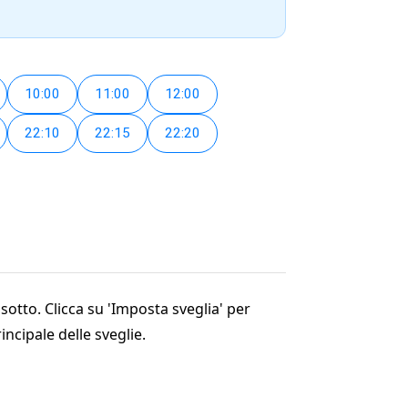
10:00
11:00
12:00
22:10
22:15
22:20
sotto. Clicca su 'Imposta sveglia' per
incipale delle sveglie.