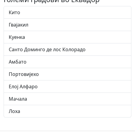
Кито
Гвајакил
Куенка
Санто Доминго де лос Колорадо
Амбато
Портовијехо
Елој Алфаро
Мачала
Лоха