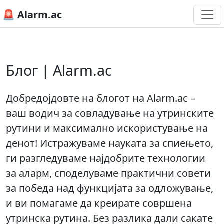
🚨 Alarm.ac
Блог | Alarm.ac
Добредојдовте на блогот на Alarm.ac –
ваш водич за совладување на утринските
рутини и максимално искористување на
денот! Истражуваме науката за спиењето,
ги разгледуваме најдобрите технологии
за аларм, споделуваме практични совети
за победа над функцијата за одложување,
и ви помагаме да креирате совршена
утринска рутина. Без разлика дали сакате