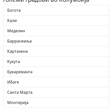
Богота
Кали
Меделин
Барранкиља
Картахена
Кукута
Букареманга
Ибаге
Санта Марта
Монтерија