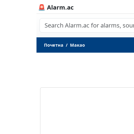
🚨 Alarm.ac
Почетна
Макао