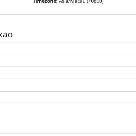
Timezone:
Asia/Macau (+0800)
као