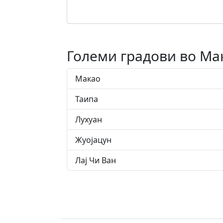
Големи градови во Ма
Макао
Таипа
Лухуан
Жуојацун
Лај Чи Ван