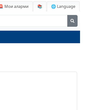
🚨
Мои аларми
📚
🌐 Language