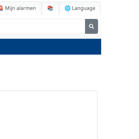
🚨
Mijn alarmen
📚
🌐 Language