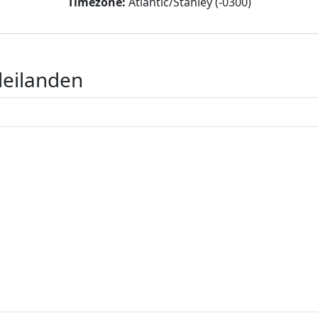
Timezone:
Atlantic/Stanley (-0300)
deilanden