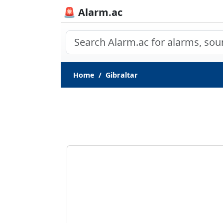
🚨 Alarm.ac
Home
Gibraltar