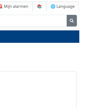
🚨
Mijn alarmen
📚
🌐 Language