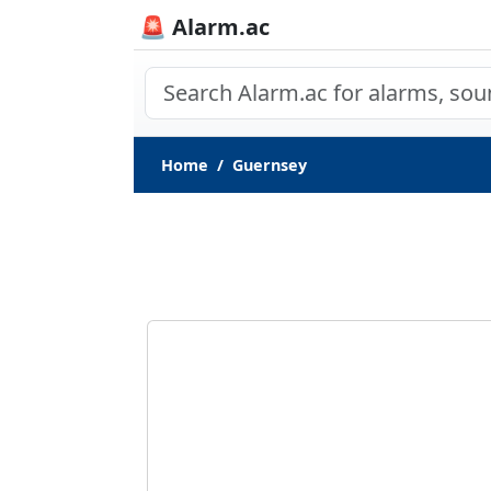
🚨 Alarm.ac
Home
Guernsey