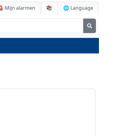
🚨
Mijn alarmen
📚
🌐 Language