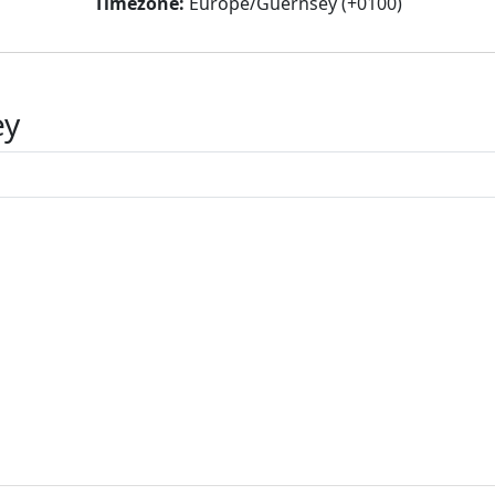
Timezone:
Europe/Guernsey (+0100)
ey