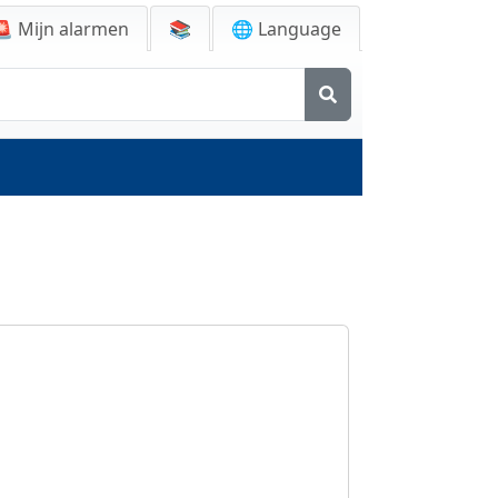
🚨
Mijn alarmen
📚
🌐 Language