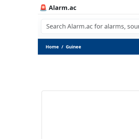
🚨 Alarm.ac
Home
Guinee